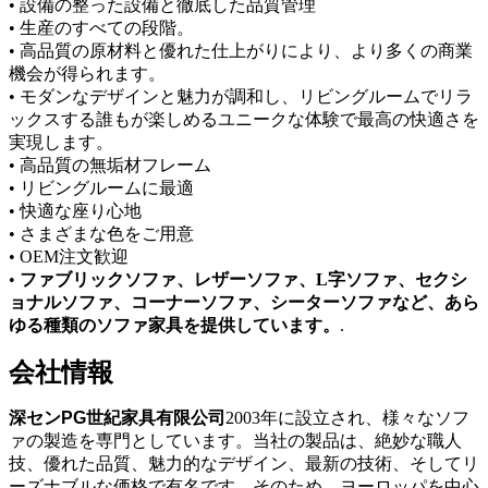
• 設備の整った設備と徹底した品質管理
• 生産のすべての段階。
• 高品質の原材料と優れた仕上がりにより、より多くの商業
機会が得られます。
• モダンなデザインと魅力が調和し、リビングルームでリラ
ックスする誰もが楽しめるユニークな体験で最高の快適さを
実現します。
• 高品質の無垢材フレーム
• リビングルームに最適
• 快適な座り心地
• さまざまな色をご用意
• OEM注文歓迎
•
ファブリックソファ、レザーソファ、L字ソファ、セクシ
ョナルソファ、コーナーソファ、シーターソファなど、あら
ゆる種類のソファ家具を提供しています。
.
会社情報
深センPG世紀家具有限公司
2003年に設立され、様々なソフ
ァの製造を専門としています。当社の製品は、絶妙な職人
技、優れた品質、魅力的なデザイン、最新の技術、そしてリ
ーズナブルな価格で有名です。そのため、ヨーロッパを中心