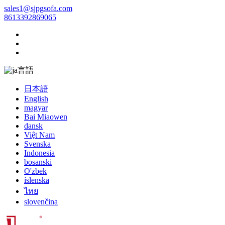
sales1@sjpgsofa.com
8613392869065
言語
日本語
English
magyar
Bai Miaowen
dansk
Việt Nam
Svenska
Indonesia
bosanski
O'zbek
íslenska
ไทย
slovenčina